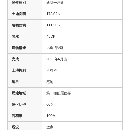
物件種別
新築一戸建
土地面積
173.02㎡
建物面積
111.58㎡
間取
4LDK
建物構造
木造 2階建
完成
2025年6月築
土地権利
所有権
地目
宅地
用途地域
第一種低層住専
建ぺい率
60％
容積率
160％
現況
空家