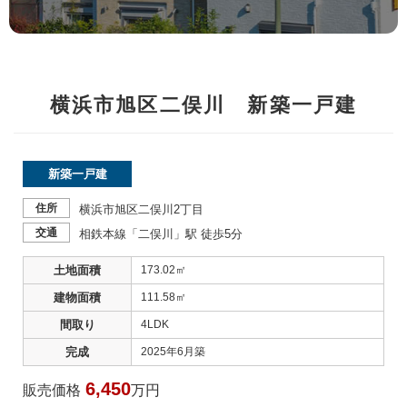
横浜市旭区二俣川 新築一戸建
新築一戸建
住所
横浜市旭区二俣川2丁目
交通
相鉄本線「二俣川」駅 徒歩5分
土地面積
173.02㎡
建物面積
111.58㎡
間取り
4LDK
完成
2025年6月築
6,450
販売価格
万円